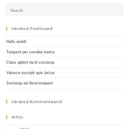
Värsked Postitused
Hello world!
Torquent per conubia nostra
Class aptent taciti sociosqu
Velusce suscipit quis luctus
Sociosqu ad litora torquent
Värsked Kommentaarid
Arhiiv