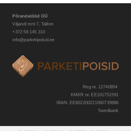
Põrandatööd OÜ
Viljandi mnt 7, Tallinn
+372 58 145 310
info@parketipoisid.ee
Reg nr. 12740854
KMKR nr. EE101751591
IBAN: EE602200221060739886
Swedbank