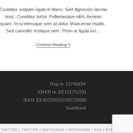
Curabitur sodales ligula in libero. Sed dignissim lacinia
nunc. Curabitur tortor. Pellentesque nibh. Aenean
quam. In scelerisque sem at dolor. Maecenas mattis.
Sed convallis tristique sem. Proin ut ligula vel…
Continue Reading
Reg nr. 12740854
KMKR nr. EE101751591
IBAN: EE602200221060739886
Swedbank
TWITTER
TWITTER
INSTAGRAM
INSTAGRAM
RSS
RSS