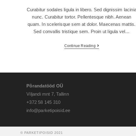
Curabitur sodales ligula in libero. Sed dignissim lacini
nunc. Curabitur tortor. Pellentesque nibh. Aenean
quam. In scelerisque sem at dolor. Maecenas mattis.
Sed convallis tristique sem. Proin ut ligula vel…
Continue Reading
Põrandatööd OÜ
Viljandi mnt 7, Tallinn
+372 58 145 310
info@parketipoisid.ee
© PARKETIPOISID 2021