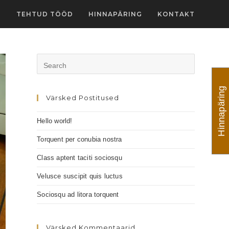
D
TEHTUD TÖÖD
HINNAPÄRING
KONTAKT
Hinnapäring
Värsked Postitused
Hello world!
Torquent per conubia nostra
Class aptent taciti sociosqu
Velusce suscipit quis luctus
Sociosqu ad litora torquent
Värsked Kommentaarid