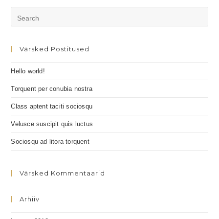
Värsked Postitused
Hello world!
Torquent per conubia nostra
Class aptent taciti sociosqu
Velusce suscipit quis luctus
Sociosqu ad litora torquent
Värsked Kommentaarid
Arhiiv