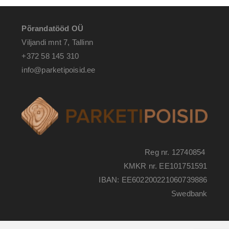
Põrandatööd OÜ
Viljandi mnt 7, Tallinn
+372 58 145 310
info@parketipoisid.ee
Reg nr. 12740854
KMKR nr. EE101751591
IBAN: EE602200221060739886
Swedbank