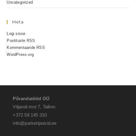
Uncategorized
Meta
Logi sisse
Postituste RSS
Kommentaaride RSS
WordPress.org
Põrandatööd OÜ
Viljandi mnt 7, Tallinn
+372 58 145 310
info@parketipoisid.ee