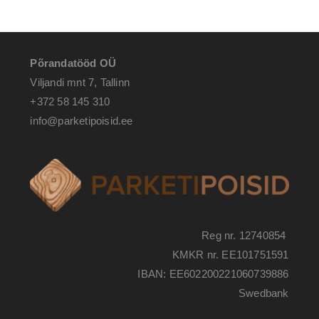
Põrandatööd OÜ
Viljandi mnt 7, Tallinn
+372 58 145 310
info@parketipoisid.ee
Reg nr. 12740854
KMKR nr. EE101751591
IBAN: EE602200221060739886
Swedbank