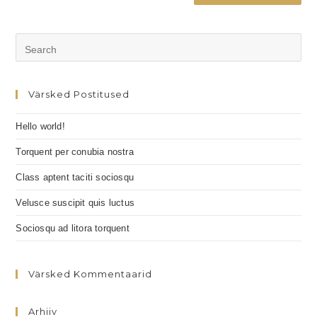
Värsked Postitused
Hello world!
Torquent per conubia nostra
Class aptent taciti sociosqu
Velusce suscipit quis luctus
Sociosqu ad litora torquent
Värsked Kommentaarid
Arhiiv