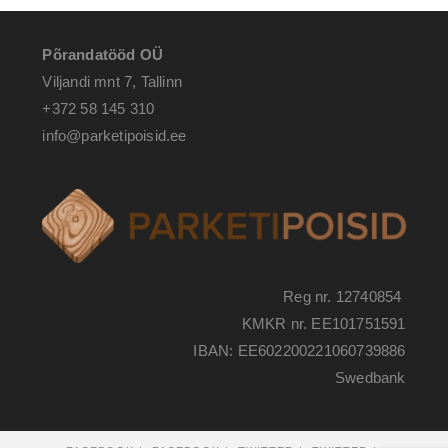
Põrandatööd OÜ
Viljandi mnt 7, Tallinn
+372 58 145 310
info@parketipoisid.ee
Reg nr. 12740854
KMKR nr. EE101751591
IBAN: EE602200221060739886
Swedbank