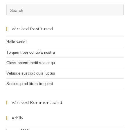
Värsked Postitused
Hello world!
Torquent per conubia nostra
Class aptent taciti sociosqu
Velusce suscipit quis luctus
Sociosqu ad litora torquent
Värsked Kommentaarid
Arhiiv