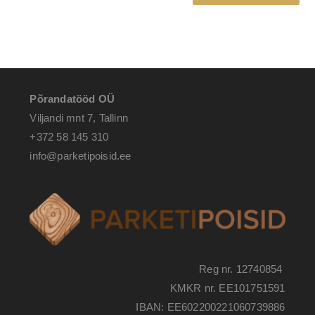
Põrandatööd OÜ
Viljandi mnt 7, Tallinn
+372 58 145 310
info@parketipoisid.ee
Reg nr. 12740854
KMKR nr. EE101751591
IBAN: EE602200221060739886