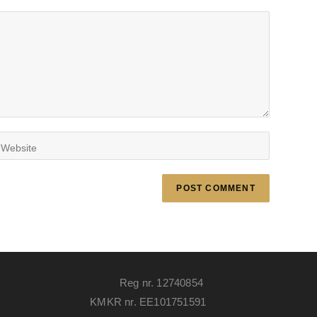
Reg nr. 12740854
KMKR nr. EE101751591