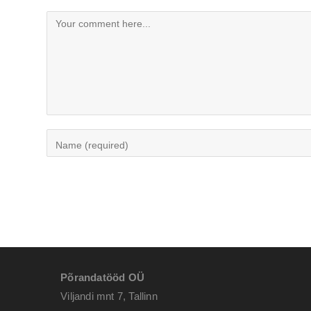
Põrandatööd OÜ
Viljandi mnt 7, Tallinn